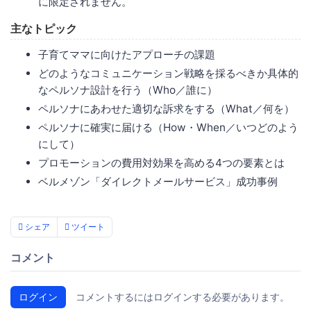
に限定されません。
主なトピック
子育てママに向けたアプローチの課題
どのようなコミュニケーション戦略を採るべきか具体的
なペルソナ設計を行う（Who／誰に）
ペルソナにあわせた適切な訴求をする（What／何を）
ペルソナに確実に届ける（How・When／いつどのよう
にして）
プロモーションの費用対効果を高める4つの要素とは
ベルメゾン「ダイレクトメールサービス」成功事例
シェア
ツイート
コメント
ログイン
コメントするにはログインする必要があります。